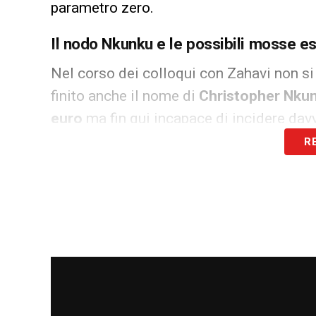
parametro zero.
Il nodo Nkunku e le possibili mosse es
Nel corso dei colloqui con Zahavi non si
finito anche il nome di
Christopher Nku
euro
ma fin qui incapace di incidere dav
R
Il francese ha collezionato finora prestaz
(cinque in Serie A e uno in Coppa Italia)
tempi del RB Lipsia. Con
Allegri
non è mai
rendimento ha convinto solo a tratti, co
gennaio.
Già in passato si era parlato di una possi
ma l’operazione non si è concretizzata s