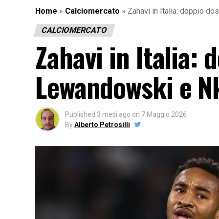
Home
»
Calciomercato
»
Zahavi in Italia: doppio d
CALCIOMERCATO
Zahavi in Italia: 
Lewandowski e Nk
Published
3 mesi ago
on
7 Maggio 2026
By
Alberto Petrosilli