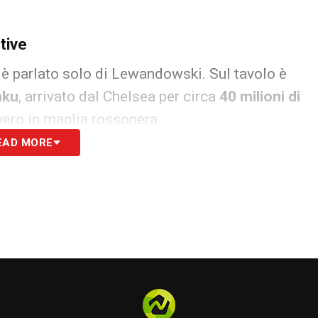
tive
 è parlato solo di Lewandowski. Sul tavolo è
nku
, arrivato dal Chelsea per circa
40 milioni di
vero in maglia rossonera.
EAD MORE
ioni altalenanti, con
sei gol complessivi
e un impatto lontano da quello mostrato ai
 scattato il feeling tecnico-tattico, e il suo
n un breve momento di crescita tra dicembre e
bile cessione, con il
Fenerbahce
interessato,
ia per scelta del giocatore sia per mancanza di