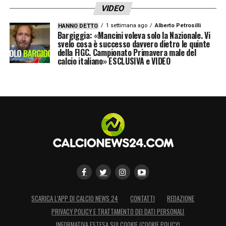
VIDEO
1 settimana ago
Alberto Petrosilli
HANNO DETTO
Bargiggia: «Mancini voleva solo la Nazionale. Vi
svelo cosa è successo davvero dietro le quinte
della FIGC. Campionato Primavera male del
calcio italiano» ESCLUSIVA e VIDEO
SCARICA L’APP DI CALCIO NEWS 24
CONTATTI
REDAZIONE
PRIVACY POLICY E TRATTAMENTO DEI DATI PERSONALI
INFORMATIVA ESTESA SUI COOKIE (COOKIE POLICY)