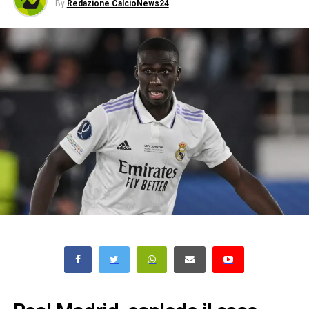
By
Redazione CalcioNews24