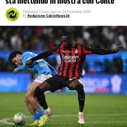
sta mettendo in mostra con Conte
Published
7 mesi ago
on
29 Dicembre 2025
By
Redazione CalcioNews24