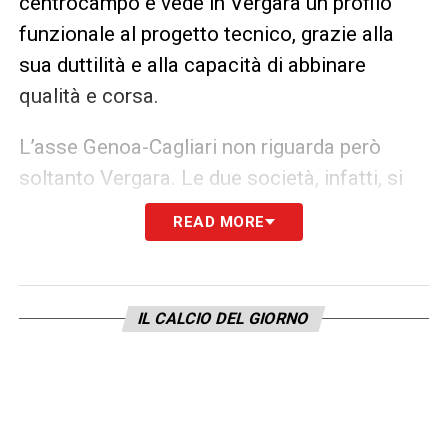
centrocampo e vede in Vergara un profilo
funzionale al progetto tecnico, grazie alla
sua duttilità e alla capacità di abbinare
qualità e corsa.
L’asse Genoa-Cagliari non riguarda però
soltanto Vergara. Le due società, infatti, si
starebbero incrociando anche su altri
READ MORE
obiettivi, tra cui
Nicolò Pisilli
, giovane
mezzala della
Roma
allenata da
Gian Piero
Gasperini
, a conferma di un duello di
IL CALCIO DEL GIORNO
mercato destinato a proseguire.
La palla ora passa al
Napoli
e al suo
allenatore
Antonio Conte
, chiamati a
decidere se e a quali condizioni dare il via