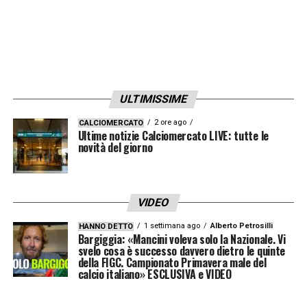
libera alla partenza del giovane talento. Le
prossime settimane saranno decisive per
chiarire il futuro di
Antonio Vergara
, sempre
più al centro delle dinamiche del mercato di
ULTIMISSIME
gennaio.
2 ore ago
CALCIOMERCATO
Ultime notizie Calciomercato LIVE: tutte le
LA PLAYLIST DELLE NOSTRE TOP NEWS
novità del giorno
VIDEO
1 settimana ago
Alberto Petrosilli
HANNO DETTO
Bargiggia: «Mancini voleva solo la Nazionale. Vi
svelo cosa è successo davvero dietro le quinte
della FIGC. Campionato Primavera male del
calcio italiano» ESCLUSIVA e VIDEO