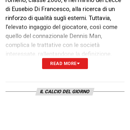
di Eusebio Di Francesco, alla ricerca di un
rinforzo di qualità sugli esterni. Tuttavia,
l’elevato ingaggio del giocatore, così come
quello del connazionale Dennis Man,
complica le trattative con le società
interessate, rallentandone la definizione.
READ MORE
Il mercato del Parma resta dunque in fase
embrionale, ma le prime mosse delineano già
le priorità: qualità in attacco, esperienza in
IL CALCIO DEL GIORNO
difesa e una gestione oculata degli esuberi.
LA PLAYLIST DELLE NOSTRE TOP NEWS