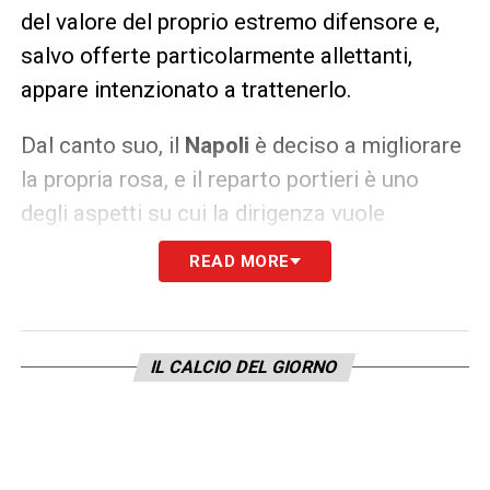
del valore del proprio estremo difensore e,
salvo offerte particolarmente allettanti,
appare intenzionato a trattenerlo.
Dal canto suo, il
Napoli
è deciso a migliorare
la propria rosa, e il reparto portieri è uno
degli aspetti su cui la dirigenza vuole
intervenire. L’arrivo di un profilo giovane ma
READ MORE
già esperto come Suzuki sarebbe in linea
con la politica del club, che mira a costruire
una squadra competitiva e duratura nel
IL CALCIO DEL GIORNO
tempo.
I prossimi giorni saranno decisivi per
comprendere se il Parma aprirà a una