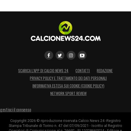
SCARICA L’APP DI CALCIO NEWS 24
CONTATTI
REDAZIONE
PRIVACY POLICY E TRATTAMENTO DEI DATI PERSONALI
INFORMATIVA ESTESA SUI COOKIE (COOKIE POLICY)
NETWORK SPORT REVIEW
gestisci il consenso
Copyright 2026 © riproduzione riservata Calcio News 24 -Registro
Stampa Tribunale di Torino n. 47 del 07/09/2021 - Iscritto al Registro
Operatori di Comunicazione al n. 26692 - P.I.11028660014 - Editore e