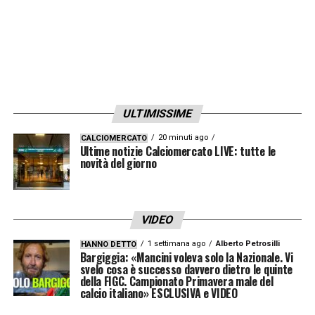
trattativa o se Suzuki resterà a difendere i
pali dei gialloblù. Il Napoli osserva e attende,
pronto a intervenire nel caso si creino le
condizioni giuste per affondare il colpo.
ULTIMISSIME
LA PLAYLIST DELLE NOSTRE TOP NEWS
20 minuti ago
CALCIOMERCATO
Ultime notizie Calciomercato LIVE: tutte le
novità del giorno
VIDEO
1 settimana ago
Alberto Petrosilli
HANNO DETTO
Bargiggia: «Mancini voleva solo la Nazionale. Vi
svelo cosa è successo davvero dietro le quinte
della FIGC. Campionato Primavera male del
calcio italiano» ESCLUSIVA e VIDEO