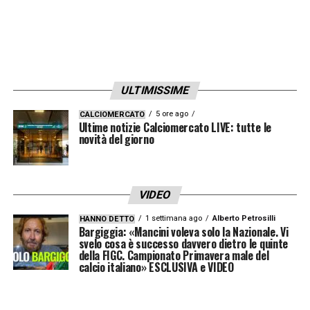
Il
calciomercato del Pisa
promette colpi
interessanti: la squadra vuole costruire una
rosa competitiva per affrontare al meglio la
nuova stagione di Serie A con ambizioni
ULTIMISSIME
importanti.
5 ore ago
CALCIOMERCATO
Ultime notizie Calciomercato LIVE: tutte le
LA PLAYLIST DELLE NOSTRE TOP NEWS
novità del giorno
VIDEO
1 settimana ago
Alberto Petrosilli
HANNO DETTO
Bargiggia: «Mancini voleva solo la Nazionale. Vi
svelo cosa è successo davvero dietro le quinte
della FIGC. Campionato Primavera male del
calcio italiano» ESCLUSIVA e VIDEO