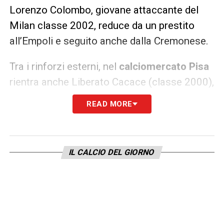
Lorenzo Colombo, giovane attaccante del
Milan classe 2002, reduce da un prestito
all’Empoli e seguito anche dalla Cremonese.
Tra i rinforzi esterni, nel
calciomercato Pisa
rientra anche Liberato Cacace (classe 2000),
nazionale neozelandese dell’Empoli seguito
READ MORE
anche dal
Cagliari
. Sulle fasce interessa
Alessio Zerbin (classe 1999), di proprietà del
Napoli ma reduce da una buona stagione in
IL CALCIO DEL GIORNO
prestito al Venezia. I toscani guardano
ancora in casa Napoli per Pasquale
Mazzocchi, terzino destro esperto classe
1995.