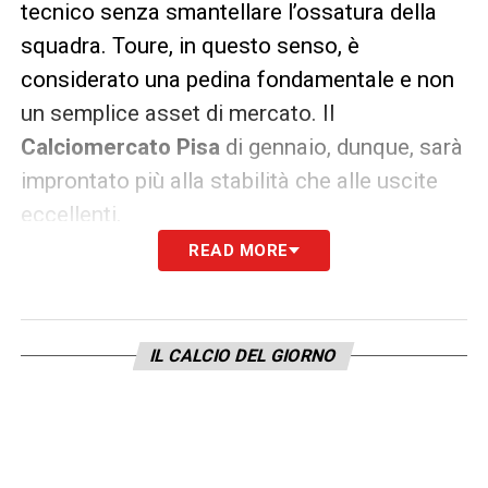
tecnico senza smantellare l’ossatura della
squadra. Toure, in questo senso, è
considerato una pedina fondamentale e non
un semplice asset di mercato. Il
Calciomercato Pisa
di gennaio, dunque, sarà
improntato più alla stabilità che alle uscite
eccellenti.
READ MORE
Le big continueranno a osservare, ma per ora
la posizione del Pisa è ferma: Toure resta al
centro del progetto, con l’obiettivo di
IL CALCIO DEL GIORNO
proseguire una stagione ambiziosa e
costruita passo dopo passo.
QUI:
TUTTE LE ULTIME NOTIZIE DI SERIE A