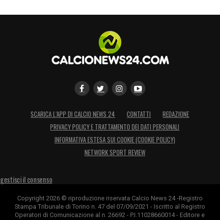
SCARICA L’APP DI CALCIO NEWS 24
CONTATTI
REDAZIONE
PRIVACY POLICY E TRATTAMENTO DEI DATI PERSONALI
INFORMATIVA ESTESA SUI COOKIE (COOKIE POLICY)
NETWORK SPORT REVIEW
gestisci il consenso
Copyright 2026 © riproduzione riservata Calcio News 24 -Registro
Stampa Tribunale di Torino n. 47 del 07/09/2021 - Iscritto al Registro
Operatori di Comunicazione al n. 26692 - P.I.11028660014 - Editore e