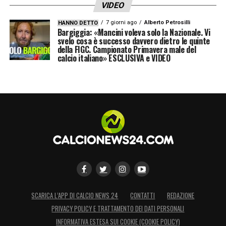
VIDEO
7 giorni ago
Alberto Petrosilli
HANNO DETTO
Bargiggia: «Mancini voleva solo la Nazionale. Vi
svelo cosa è successo davvero dietro le quinte
della FIGC. Campionato Primavera male del
calcio italiano» ESCLUSIVA e VIDEO
SCARICA L’APP DI CALCIO NEWS 24
CONTATTI
REDAZIONE
PRIVACY POLICY E TRATTAMENTO DEI DATI PERSONALI
INFORMATIVA ESTESA SUI COOKIE (COOKIE POLICY)