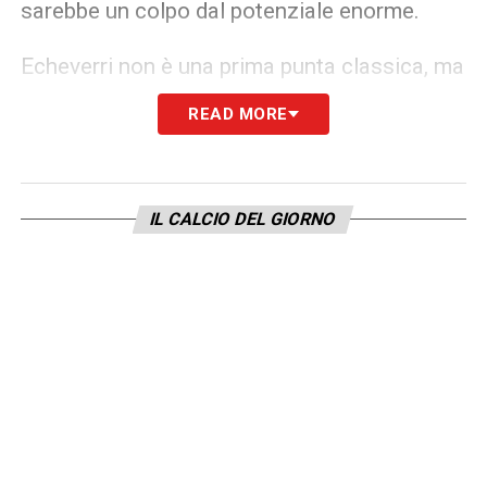
sarebbe un colpo dal potenziale enorme.
Echeverri non è una prima punta classica, ma
un giocatore versatile, un trequartista che
READ MORE
ama partire da sinistra per accentrarsi,
perfetto per il sistema di gioco di Gian Piero
Gasperini, che predilige giocatori tecnici e
IL CALCIO DEL GIORNO
capaci di creare superiorità numerica.
La dirigenza giallorossa sta vagliando
attentamente la situazione. L’idea di portare
nella Capitale un talento così cristallino,
offrendogli il palcoscenico ideale per
esplodere definitivamente, è una tentazione
forte. La concorrenza non manca, ma la