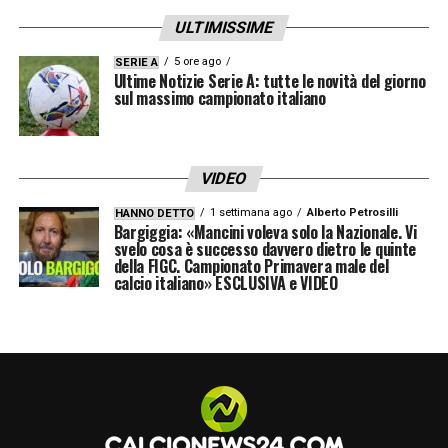
Roma studia la formula giusta per provare a
ULTIMISSIME
regalare a Gasperini il suo “piccolo diavolo”.
5 ore ago
SERIE A
Ultime Notizie Serie A: tutte le novità del giorno
LA PLAYLIST DELLE NOSTRE TOP NEWS
sul massimo campionato italiano
VIDEO
1 settimana ago
Alberto Petrosilli
HANNO DETTO
Bargiggia: «Mancini voleva solo la Nazionale. Vi
svelo cosa è successo davvero dietro le quinte
della FIGC. Campionato Primavera male del
calcio italiano» ESCLUSIVA e VIDEO