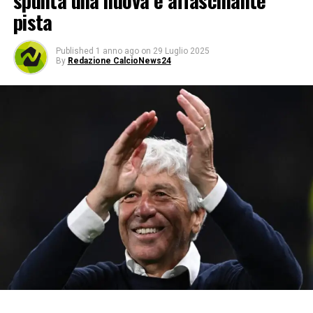
spunta una nuova e affascinante
pista
Published
1 anno ago
on
29 Luglio 2025
By
Redazione CalcioNews24