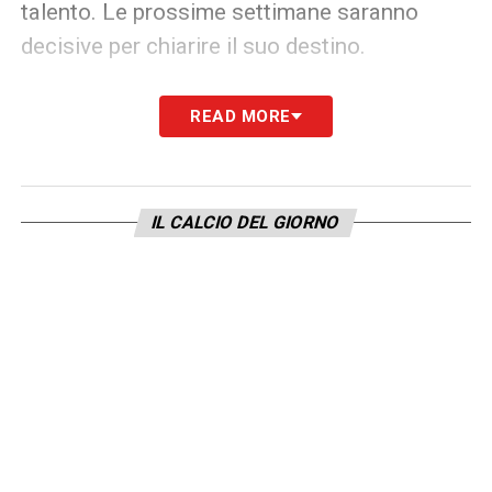
talento. Le prossime settimane saranno
decisive per chiarire il suo destino.
Il
calciomercato di Tommaso Baldanzi
è
READ MORE
quindi più aperto che mai, con
Bologna e
Parma
pronte a sfidarsi per aggiudicarsi uno
dei prospetti più promettenti del calcio
IL CALCIO DEL GIORNO
italiano.
LA PLAYLIST DELLE NOSTRE TOP NEWS