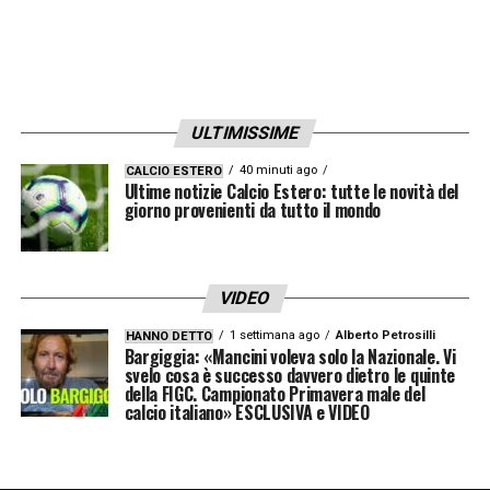
capitolino è pronto a valutare ogni
opportunità per regalare a Gasperini – se
sarà confermato – un attacco ancora più
competitivo e versatile.
ULTIMISSIME
LA PLAYLIST DELLE NOSTRE TOP NEWS
40 minuti ago
CALCIO ESTERO
Ultime notizie Calcio Estero: tutte le novità del
giorno provenienti da tutto il mondo
VIDEO
1 settimana ago
Alberto Petrosilli
HANNO DETTO
Bargiggia: «Mancini voleva solo la Nazionale. Vi
svelo cosa è successo davvero dietro le quinte
della FIGC. Campionato Primavera male del
calcio italiano» ESCLUSIVA e VIDEO