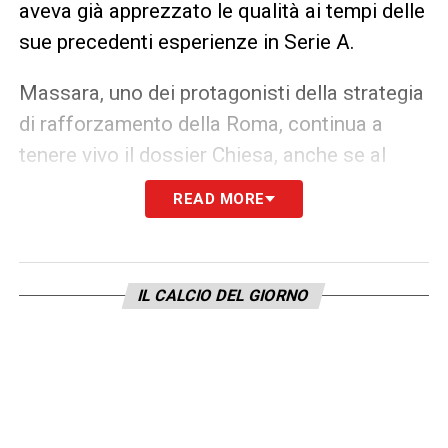
aveva già apprezzato le qualità ai tempi delle
sue precedenti esperienze in Serie A.
Massara, uno dei protagonisti della strategia
di rafforzamento della Roma, continua a
tenere vivo il dossier Chiesa, anche se al
momento i margini per una trattativa
READ MORE
concreta sembrano ancora in fase
embrionale. Molto dipenderà dalle mosse del
Liverpool e dalla volontà del giocatore di
IL CALCIO DEL GIORNO
rientrare nel campionato italiano.
In ogni caso, il nome di Federico Chiesa
torna a circolare con forza nei radar del
Calciomercato Roma
, segnale che il club