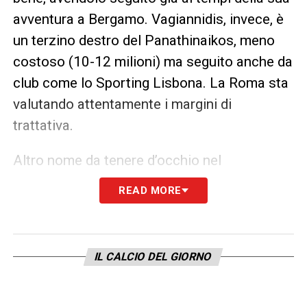
avventura a Bergamo. Vagiannidis, invece, è
un terzino destro del Panathinaikos, meno
costoso (10-12 milioni) ma seguito anche da
club come lo Sporting Lisbona. La Roma sta
valutando attentamente i margini di
trattativa.
Altro nome da tenere d’occhio nel
calciomercato Roma
è quello di
Nadir
READ MORE
Zortea
, reduce da un’ottima stagione con il
Cagliari
, impreziosita da 6 gol. Zortea è un
vecchio pupillo di Gasperini, che lo ha già
IL CALCIO DEL GIORNO
allenato e ne conosce potenzialità e limiti.
Potrebbe rappresentare un’alternativa