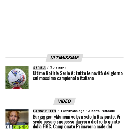
interessante e più accessibile per
completare il pacchetto degli esterni.
Con la nuova guida tecnica e una chiara
direzione sportiva, il
calciomercato Roma
si
preannuncia finalmente coerente con una
visione tattica definita. L’obiettivo è costruire
ULTIMISSIME
una squadra competitiva, con giocatori
funzionali alle idee di
3 ore ago
Gasperini
e in grado di
SERIE A
Ultime Notizie Serie A: tutte le novità del giorno
rilanciare le ambizioni del club giallorosso,
sul massimo campionato italiano
sia in Serie A che in Europa.
VIDEO
LA PLAYLIST DELLE NOSTRE TOP NEWS
1 settimana ago
Alberto Petrosilli
HANNO DETTO
Bargiggia: «Mancini voleva solo la Nazionale. Vi
svelo cosa è successo davvero dietro le quinte
della FIGC. Campionato Primavera male del