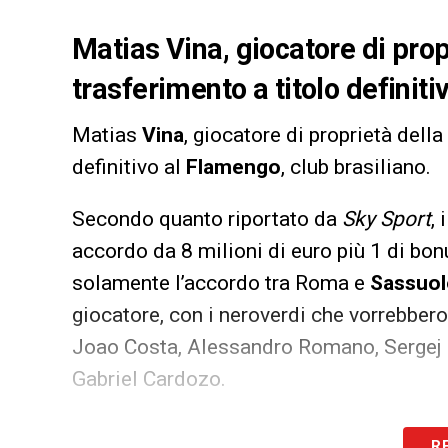
Matias Vina, giocatore di prop
trasferimento a titolo definit
Matias
Vina
, giocatore di proprietà della
definitivo al
Flamengo
, club brasiliano.
Secondo quanto riportato da
Sky Sport
,
accordo da 8 milioni di euro più 1 di bo
solamente l’accordo tra Roma e
Sassuo
giocatore, con i neroverdi che vorrebbe
Joao Costa, Alessandro Romano, Sergej 
Gabriel Cardozo.
LA PLAYLIST DELLE NOSTRE TOP NEW
R