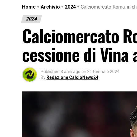
Home
»
Archivio
»
2024
»
Calciomercato Roma, in ch
2024
Calciomercato Ro
cessione di Vina
Published
3 anni ago
on
21 Gennaio 2024
By
Redazione CalcioNews24