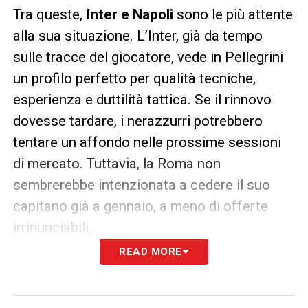
Tra queste,
Inter e Napoli
sono le più attente
alla sua situazione. L’Inter, già da tempo
sulle tracce del giocatore, vede in Pellegrini
un profilo perfetto per qualità tecniche,
esperienza e duttilità tattica. Se il rinnovo
dovesse tardare, i nerazzurri potrebbero
tentare un affondo nelle prossime sessioni
di mercato. Tuttavia, la Roma non
sembrerebbe intenzionata a cedere il suo
capitano già a gennaio, a meno di offerte
irrinunciabili.
READ MORE
Nonostante le incertezze legate al
Calciomercato Roma
, Pellegrini continua a
essere decisivo sul campo: 3 gol e 1 assist