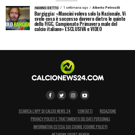
1 settimana ago
Alberto Petrosilli
HANNO DETTO
Bargiggia: «Mancini voleva solo la Nazionale. Vi
LA PLAYLIST DELLE NOSTRE TOP NEWS
svelo cosa è successo davvero dietro le quinte
della FIGC. Campionato Primavera male del
calcio italiano» ESCLUSIVA e VIDEO
SCARICA L’APP DI CALCIO NEWS 24
CONTATTI
REDAZIONE
PRIVACY POLICY E TRATTAMENTO DEI DATI PERSONALI
INFORMATIVA ESTESA SUI COOKIE (COOKIE POLICY)
NETWORK SPORT REVIEW