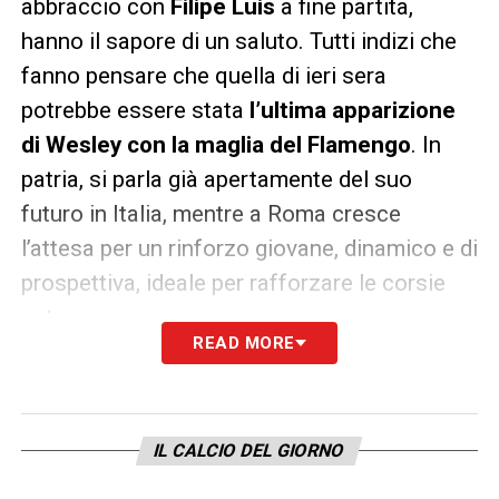
abbraccio con
Filipe Luis
a fine partita,
hanno il sapore di un saluto. Tutti indizi che
fanno pensare che quella di ieri sera
potrebbe essere stata
l’ultima apparizione
di Wesley con la maglia del Flamengo
. In
patria, si parla già apertamente del suo
futuro in Italia, mentre a Roma cresce
l’attesa per un rinforzo giovane, dinamico e di
prospettiva, ideale per rafforzare le corsie
esterne.
READ MORE
Il
Calciomercato Roma
sta accelerando, e
Tiago Pinto lavora con determinazione per
consegnare a Daniele De Rossi un esterno
IL CALCIO DEL GIORNO
difensivo all’altezza delle ambizioni