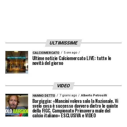
una pedina preziosa per qualunque
allenatore. Ed è proprio questo tipo di profilo
che il Sassuolo sta cercando per il proprio
calciomercato estivo
.
ULTIMISSIME
Calciomercato Sassuolo: perché
5 ore ago
CALCIOMERCATO
Ultime notizie Calciomercato LIVE: tutte le
Camara è un affare
novità del giorno
Il
Calciomercato Sassuolo
è storicamente
improntato alla valorizzazione di giovani
VIDEO
talenti e alla costruzione di una rosa
7 giorni ago
Alberto Petrosilli
HANNO DETTO
competitiva con risorse mirate. L’arrivo di
Bargiggia: «Mancini voleva solo la Nazionale. Vi
svelo cosa è successo davvero dietro le quinte
Drissa Camara rappresenta in questo senso
della FIGC. Campionato Primavera male del
un’opportunità da non perdere: il contratto
calcio italiano» ESCLUSIVA e VIDEO
del giocatore con il Parma è in scadenza il