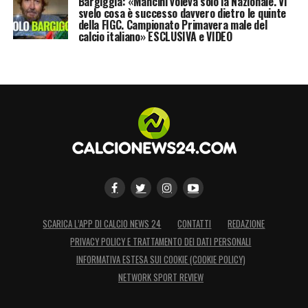
Bargiggia: «Mancini voleva solo la Nazionale. Vi
svelo cosa è successo davvero dietro le quinte
della FIGC. Campionato Primavera male del
calcio italiano» ESCLUSIVA e VIDEO
SCARICA L’APP DI CALCIO NEWS 24
CONTATTI
REDAZIONE
PRIVACY POLICY E TRATTAMENTO DEI DATI PERSONALI
INFORMATIVA ESTESA SUI COOKIE (COOKIE POLICY)
NETWORK SPORT REVIEW