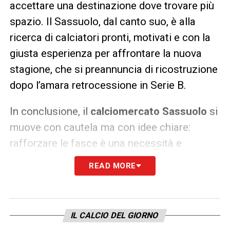
accettare una destinazione dove trovare più
spazio. Il Sassuolo, dal canto suo, è alla
ricerca di calciatori pronti, motivati e con la
giusta esperienza per affrontare la nuova
stagione, che si preannuncia di ricostruzione
dopo l’amara retrocessione in Serie B.
In conclusione, il
calciomercato Sassuolo
si
muove con cautela ma con idee chiare:
rafforzare le fasce è una necessità e
Pasquale Mazzocchi
potrebbe
READ MORE
rappresentare la pedina giusta per rilanciare
il progetto tecnico neroverde. Le prossime
settimane saranno decisive per capire se
IL CALCIO DEL GIORNO
l’affare potrà concretizzarsi.