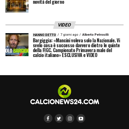
affrontare la
novità del giorno
Serie A,
con la possibilità di
integrarsi rapidamente nel progetto tecnico
di Italiano. Il Sassuolo, dal canto suo, dovrà
VIDEO
decidere se cedere uno o entrambi i suoi
7 giorni ago
Alberto Petrosilli
HANNO DETTO
giocatori, anche in base alla nuova strategia
Bargiggia: «Mancini voleva solo la Nazionale. Vi
svelo cosa è successo davvero dietro le quinte
post-retrocessione.
della FIGC. Campionato Primavera male del
calcio italiano» ESCLUSIVA e VIDEO
Intanto, i contatti tra le due dirigenze sono
avviati, e l’asse Sassuolo-Bologna potrebbe
presto tornare a essere protagonista del
mercato estivo.
LA PLAYLIST DELLE NOSTRE TOP NEWS