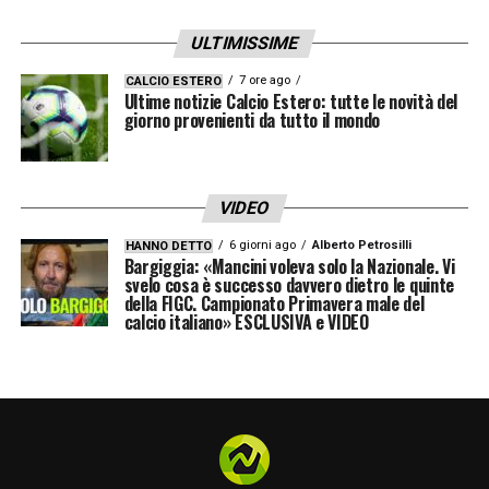
ULTIMISSIME
LA PLAYLIST DELLE NOSTRE TOP NEWS
7 ore ago
CALCIO ESTERO
Ultime notizie Calcio Estero: tutte le novità del
giorno provenienti da tutto il mondo
VIDEO
6 giorni ago
Alberto Petrosilli
HANNO DETTO
Bargiggia: «Mancini voleva solo la Nazionale. Vi
svelo cosa è successo davvero dietro le quinte
della FIGC. Campionato Primavera male del
calcio italiano» ESCLUSIVA e VIDEO