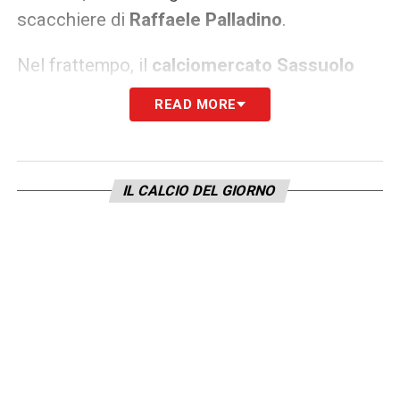
scacchiere di
Raffaele Palladino
.
Nel frattempo, il
calciomercato Sassuolo
resta molto attivo anche su altri fronti, con la
READ MORE
società impegnata a costruire una rosa
competitiva per puntare subito al ritorno
nella massima serie. L’obiettivo è affiancare
IL CALCIO DEL GIORNO
ai giovani di talento alcuni elementi più
esperti, capaci di guidare il gruppo nei
momenti chiave della stagione.
I prossimi giorni potrebbero rivelarsi decisivi
per questa doppia operazione tra Sassuolo e
Fiorentina, che si candida a essere una delle
trattative più interessanti del mercato estivo.