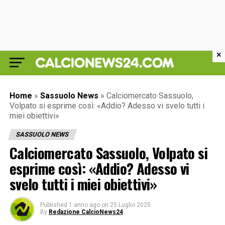
×
Home
»
Sassuolo News
»
Calciomercato Sassuolo,
Volpato si esprime così: «Addio? Adesso vi svelo tutti i
miei obiettivi»
SASSUOLO NEWS
Calciomercato Sassuolo, Volpato si
esprime così: «Addio? Adesso vi
svelo tutti i miei obiettivi»
Published
1 anno ago
on
25 Luglio 2025
By
Redazione CalcioNews24