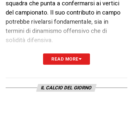
squadra che punta a confermarsi ai vertici
del campionato. Il suo contributo in campo
potrebbe rivelarsi fondamentale, sia in
termini di dinamismo offensivo che di
solidità difensiva.
Così, nell’ambito del
Calciomercato Serie A
,
READ MORE
l’operazione Cancelo-Inter rappresenta uno
dei dossier più caldi, capace di unire
strategia, fascino internazionale e un ritorno
IL CALCIO DEL GIORNO
emozionante per la tifoseria meneghina.
L’attenzione resta alta: il colpo potrebbe
concretizzarsi già nei prossimi giorni,
cambiando gli equilibri sulla corsia destra dei
nerazzurri.