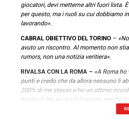
giocatori, devi metterne altri fuori lista. 
per questo, ma i ruoli su cui dobbiamo in
lavorando».
CABRAL OBIETTIVO DEL TORINO
–
«No
avuto un riscontro. Al momento non sti
rumors, non una notizia veritiera».
RIVALSA CON LA ROMA –
«A Roma ho v
punti e credo che da allora nessuno li abb
200% di me stesso e ho un ottimo ricordo
anche di più se ce n’è bisogno, perché ho 
R
Ultime notizie Calciomercato LIVE: tutte