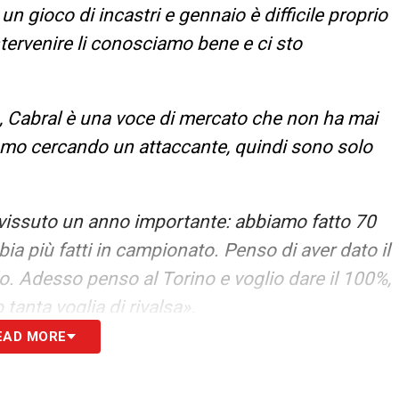
È un gioco di incastri e gennaio è difficile proprio
tervenire li conosciamo bene e ci sto
, Cabral è una voce di mercato che non ha mai
amo cercando un attaccante, quindi sono solo
issuto un anno importante: abbiamo fatto 70
ia più fatti in campionato. Penso di aver dato il
. Adesso penso al Torino e voglio dare il 100%,
tanta voglia di rivalsa».
EAD MORE
 le novità del giorno