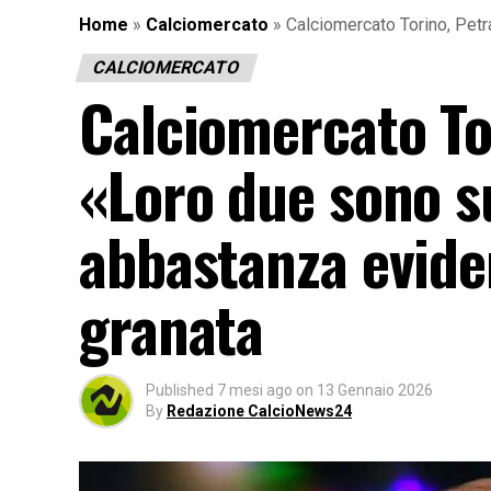
Home
»
Calciomercato
»
Calciomercato Torino, Petr
CALCIOMERCATO
Calciomercato Tor
«Loro due sono s
abbastanza evide
granata
Published
7 mesi ago
on
13 Gennaio 2026
By
Redazione CalcioNews24