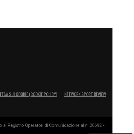
TESA SUI COOKIE (COOKIE POLICY)
NETWORK SPORT REVIEW
o al Registro Operatori di Comunicazione al n. 26692 -