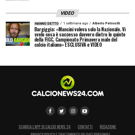
VIDEO
1 settimana ago
Alberto Petrosilli
HANNO DETTO
Bargiggia: «Mancini voleva solo la Nazionale. Vi
svelo cosa è successo davvero dietro le quinte
della FIGC. Campionato Primavera male del
calcio italiano» ESCLUSIVA e VIDEO
SCARICA L’APP DI CALCIO NEWS 24
CONTATTI
REDAZIONE
PRIVACY POLICY E TRATTAMENTO DEI DATI PERSONALI