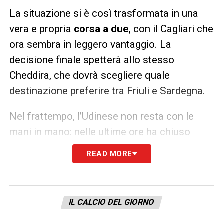
La situazione si è così trasformata in una
vera e propria
corsa a due
, con il Cagliari che
ora sembra in leggero vantaggio. La
decisione finale spetterà allo stesso
Cheddira, che dovrà scegliere quale
destinazione preferire tra Friuli e Sardegna.
Nel frattempo, l’Udinese non resta con le
mani in mano: nelle ultime ore ha chiuso
l’acquisto di
Adam Buksa
, attaccante
READ MORE
polacco in arrivo per rinforzare il reparto
offensivo. Il giocatore è atteso per visite
mediche e firma a breve. Un’operazione che
IL CALCIO DEL GIORNO
conferma quanto il
calciomercato Udinese