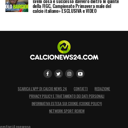
svelo cosa è successo davvero dietro le quinte
della FIGC. Campionato Primavera male del
Udinese
è tutt’altro che chiuso, e nuovi colpi
calcio italiano» ESCLUSIVA e VIDEO
potrebbero ancora arrivare all’ultimo minuto.
LA PLAYLIST DELLE NOSTRE TOP NEWS
SCARICA L’APP DI CALCIO NEWS 24
CONTATTI
REDAZIONE
PRIVACY POLICY E TRATTAMENTO DEI DATI PERSONALI
INFORMATIVA ESTESA SUI COOKIE (COOKIE POLICY)
NETWORK SPORT REVIEW
gestisci il consenso