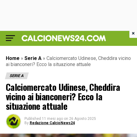
×
Home
»
Serie A
»
Calciomercato Udinese, Cheddira vicino
ai bianconeri? Ecco la situazione attuale
SERIE A
Calciomercato Udinese, Cheddira
vicino ai bianconeri? Ecco la
situazione attuale
Published
11 mesi ago
on
26 Agosto 2025
By
Redazione CalcioNews24