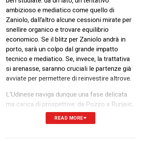
ben studiate: da un lato, un tentativo
ambizioso e mediatico come quello di
Zaniolo, dall’altro alcune cessioni mirate per
snellire organico e trovare equilibrio
economico. Se il blitz per Zaniolo andrà in
porto, sarà un colpo dal grande impatto
tecnico e mediatico. Se, invece, la trattativa
si arenasse, saranno cruciali le partenze già
avviate per permettere di reinvestire altrove.
L’Udinese naviga dunque una fase delicata
ma carica di prospettive: da Pozzo a Runjaic,
la voglia è di allestire una rosa competitiva,
READ MORE
equilibrata e pronta a sorprendere ancora.