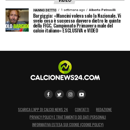
VIDEO
1 settimana ago
Alberto Petrosilli
HANNO DETTO
Bargiggia: «Mancini voleva solo la Nazionale. Vi
svelo cosa è successo davvero dietro le quinte
della FIGC. Campionato Primavera male del
calcio italiano» ESCLUSIVA e VIDEO
SCARICA L’APP DI CALCIO NEWS 24
CONTATTI
REDAZIONE
PRIVACY POLICY E TRATTAMENTO DEI DATI PERSONALI
INFORMATIVA ESTESA SUI COOKIE (COOKIE POLICY)