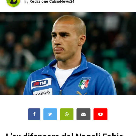
By
Redazione CalcioNews24