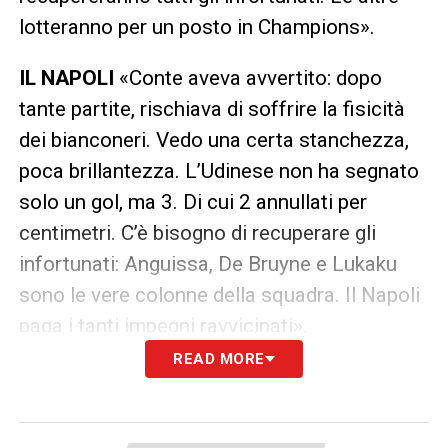
lotteranno per un posto in Champions».
IL NAPOLI
«Conte aveva avvertito: dopo
tante partite, rischiava di soffrire la fisicità
dei bianconeri. Vedo una certa stanchezza,
poca brillantezza. L’Udinese non ha segnato
solo un gol, ma 3. Di cui 2 annullati per
centimetri. C’è bisogno di recuperare gli
infortunati: Anguissa, De Bruyne e Lukaku
sono le vere colonne della squadra. Il Napoli
paga i tanti impegni ravvicinati».
READ MORE
IL MILAN
«È una squadra strana: soffre con
avversarie che sulla carta dovrebbe
dominare, mentre non gioca con la stessa