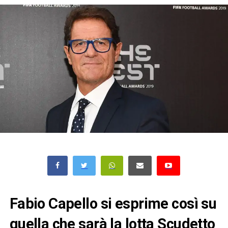
Fabio Capello si esprime così su
quella che sarà la lotta Scudetto