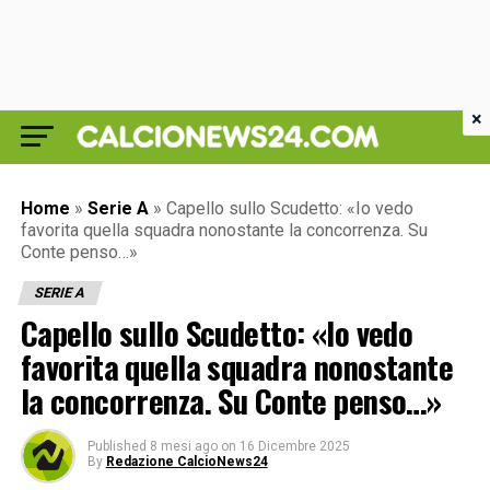
×
Home
»
Serie A
»
Capello sullo Scudetto: «Io vedo
favorita quella squadra nonostante la concorrenza. Su
Conte penso…»
SERIE A
Capello sullo Scudetto: «Io vedo
favorita quella squadra nonostante
la concorrenza. Su Conte penso…»
Published
8 mesi ago
on
16 Dicembre 2025
By
Redazione CalcioNews24