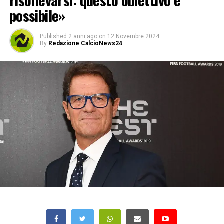
risollevarsi: questo obiettivo è
possibile»
Published
2 anni ago
on
12 Novembre 2024
By
Redazione CalcioNews24