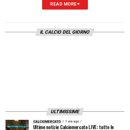
READ MORE
EQUILIBRIO IN VETTA
–
«Sinora regna
l’incertezza ed è bello così. Nessuno ha
avuto la forza per allungare sulle altre in
IL CALCIO DEL GIORNO
vetta. Ma c’è un dato tecnico che emerge da
questa bagarre: squadre come Lazio e
Fiorentina hanno preso spunto dall’Atalanta
e giocando molto più in verticale stanno
avendo un rendimento da grandi».
INTER
FAVORITA
–
«É un po’ “rallentata”
rispetto allo scorso anno, almeno per quello
che abbiamo visto finora. Però io credo sia
ancora la candidata numero uno. Se Inzaghi
ULTIMISSIME
sarà lì a diretto contatto con la cima della
1 ora ago
CALCIOMERCATO
classifica a marzo, avrà poi tutte le carte in
Ultime notizie Calciomercato LIVE: tutte le