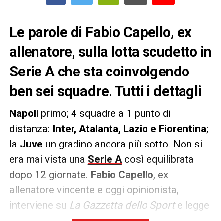
Le parole di Fabio Capello, ex
allenatore, sulla lotta scudetto in
Serie A che sta coinvolgendo
ben sei squadre. Tutti i dettagli
Napoli
primo; 4 squadre a 1 punto di
distanza:
Inter, Atalanta, Lazio e Fiorentina
;
la
Juve
un gradino ancora più sotto. Non si
era mai vista una
Serie A
così equilibrata
dopo 12 giornate.
Fabio Capello
, ex
allenatore vincente e oggi opinionista,
interviene su
La Gazzetta dello Sport
e legge
l’attuale situazione.