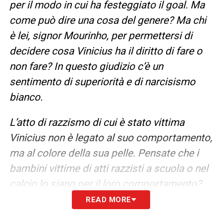
per il modo in cui ha festeggiato il goal. Ma
come può dire una cosa del genere? Ma chi
è lei, signor Mourinho, per permettersi di
decidere cosa Vinicius ha il diritto di fare o
non fare? In questo giudizio c’è un
sentimento di superiorità e di narcisismo
bianco.
L’atto di razzismo di cui è stato vittima
Vinicius non è legato al suo comportamento,
ma al colore della sua pelle. Pensate che i
bambini vittime di atti razzisti a scuola o nel
calcio lo siano per il loro comportamento?
No. Allora cosa dovrebbero fare? Che
READ MORE
Vinicius e i bambini vadano a giocare con un