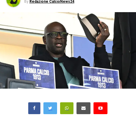
By
Redazione CalcioNews24