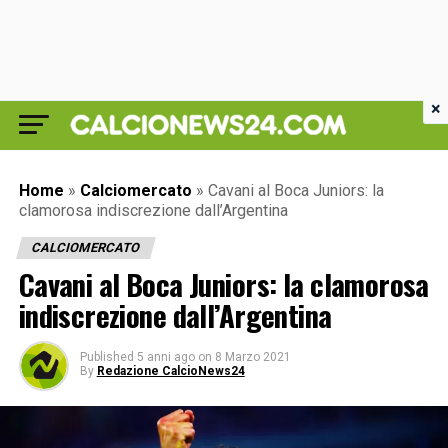
×
Home
»
Calciomercato
»
Cavani al Boca Juniors: la
clamorosa indiscrezione dall’Argentina
CALCIOMERCATO
Cavani al Boca Juniors: la clamorosa
indiscrezione dall’Argentina
Published
5 anni ago
on
8 Marzo 2021
By
Redazione CalcioNews24