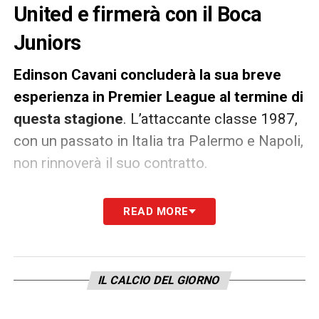
United e firmerà con il Boca
Juniors
Edinson Cavani concluderà la sua breve
esperienza in Premier League al termine di
questa stagione
. L’attaccante classe 1987,
con un passato in Italia tra Palermo e Napoli,
non rinnoverà il suo contratto.
Olè
, in
Argentina
, riporta la clamorosa voce
READ MORE
sulla prossima squadra del
Matador
:
l’uruguaiano classe 1987 firmerà un
contratto che lo legherà al Boca Juniors
,
IL CALCIO DEL GIORNO
voce confermata anche dal fratellastro
agente. Nuova avventura in vista.