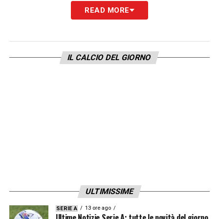
attrattiva dello sport per le piattaforme di
READ MORE
streaming generaliste
. Disney+ si unisce
così a
Prime Video
, che già trasmette la
miglior partita del mercoledì di Champions
IL CALCIO DEL GIORNO
maschile in Italia
e si prepara a
diffondere
match NBA fino al 2036
, e ad
Apple TV
, che
detiene i diritti per la
MLS
. Netflix, pur
puntando finora su
eventi singoli come
incontri di boxe e football americano
,
sembra intenzionata a entrare più
stabilmente nel settore. Come osservato dal
giornalista
Giovanni Armanini
, questa
tendenza riflette un uso dello sport come
ULTIMISSIME
mezzo per consolidare il
dominio di
13 ore ago
SERIE A
mercato delle piattaforme
, più che come
Ultime Notizie Serie A: tutte le novità del giorno