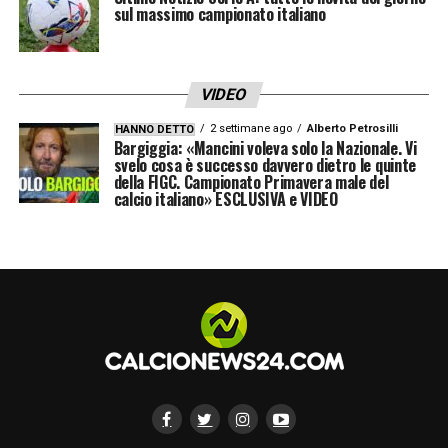
sul massimo campionato italiano
fine in sé. L’ingresso di Disney nella
Champions League femminile
, quindi, si
inserisce in una strategia più ampia: non
VIDEO
tanto
fare dello sport un core business
,
2 settimane ago
Alberto Petrosilli
HANNO DETTO
Bargiggia: «Mancini voleva solo la Nazionale. Vi
quanto
sfruttarne l’appeal per rafforzare il
svelo cosa è successo davvero dietro le quinte
brand
e attrarre nuovi abbonati in un
della FIGC. Campionato Primavera male del
calcio italiano» ESCLUSIVA e VIDEO
panorama sempre più competitivo.
LA PLAYLIST DELLE NOSTRE TOP NEWS