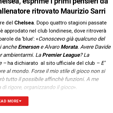
helsea, esprime i primi pensieri da
’allenatore ritrovato Maurizio Sarri
re del
Chelsea
. Dopo quattro stagioni passate
è approdato nel club londinese, dove ritroverà
arole da ‘blue’: «
Conoscevo già qualcuno del
oi anche
Emerson
e Alvaro
Morata
. Avere Davide
er ambientarmi. La
Premier League
? La
te –
ha dichiarato al sito ufficiale del club
– E’
re al mondo. Forse il mio stile di gioco non si
ò tutto il possibile affinchè funzioni. A me
 di rigore, organizzando il gioco
».
ini italo-brasiliane e su
Sarri
: «
Sono nato e
EAD MORE
uppato come calciatore in Italia, dove ho