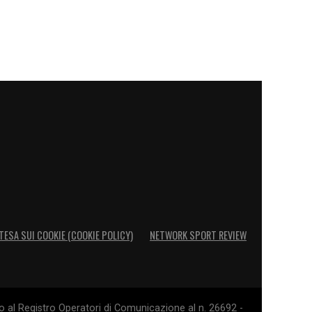
TESA SUI COOKIE (COOKIE POLICY)
NETWORK SPORT REVIEW
o al Registro Operatori di Comunicazione al n. 26692 -