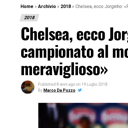
Home
»
Archivio
»
2018
»
Chelsea, ecco Jorginho: «
2018
Chelsea, ecco Jo
campionato al mo
meraviglioso»
Published
8 anni ago
on
19 Luglio 2018
By
Marco Da Pozzo