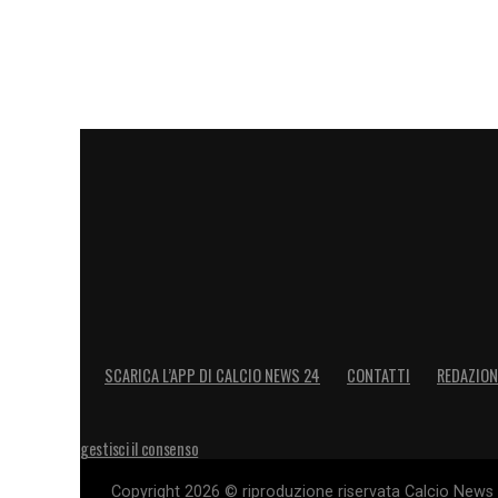
imparato il mio gioco.
Sarri
? E’ una pers
tutto ciò che accade in campo. E’ una p
disponibilità aiuta i giocatori. Se mi ha
influenza sulla mia crescita come calcia
5: «
Ho scelto un numero forte, nel calcio
la storia. Ma soprattutto è un numero ch
ad esempio
Falcao
».
LA PLAYLIST DELLE NOSTRE TOP NEW
SCARICA L’APP DI CALCIO NEWS 24
CONTATTI
REDAZION
gestisci il consenso
Copyright 2026 © riproduzione riservata Calcio News 2