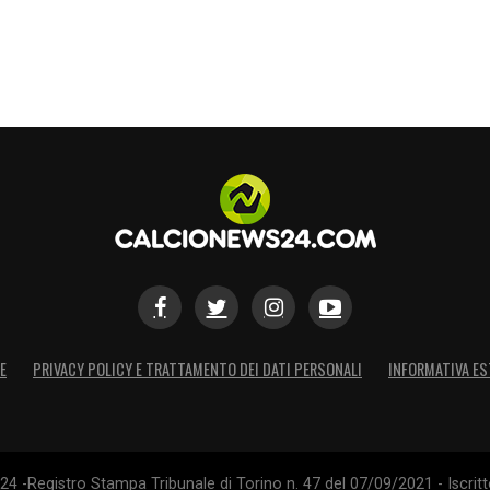
ona che fa un lavoro meraviglioso, ha ragione su
ersona molto semplice e sa comunicare, la sua
 migliorato? Assolutamente, ha avuto una grande
tore
». Infine, sulla scelta della maglia numero
 brasiliano è un numero rispettato che ha fatto
e mi piace, indossato da grandi brasiliani come
S
E
PRIVACY POLICY E TRATTAMENTO DEI DATI PERSONALI
INFORMATIVA ES
4 -Registro Stampa Tribunale di Torino n. 47 del 07/09/2021 - Iscritt