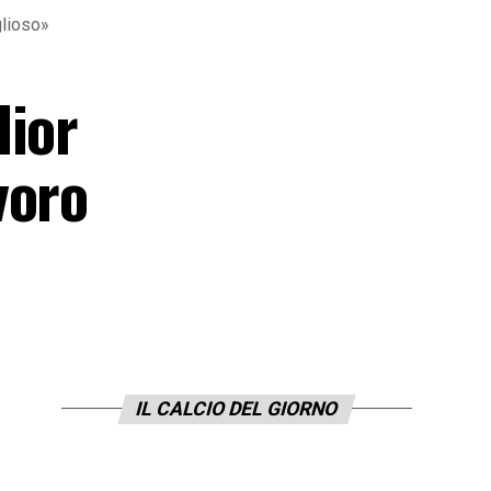
glioso»
lior
voro
IL CALCIO DEL GIORNO