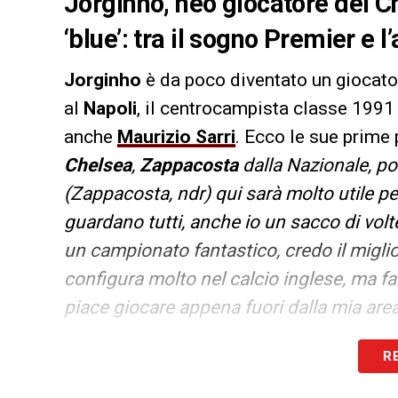
Jorginho, neo giocatore del C
‘blue’: tra il sogno Premier e l
Jorginho
è da poco diventato un giocato
al
Napoli
, il centrocampista classe 1991 
anche
Maurizio Sarri
. Ecco le sue prime p
Chelsea
,
Zappacosta
dalla Nazionale, p
(Zappacosta, ndr) qui sarà molto utile p
guardano tutti, anche io un sacco di vol
un campionato fantastico, credo il miglio
configura molto nel calcio inglese, ma far
piace giocare appena fuori dalla mia area
Jorginho
ha poi proseguito sulle sue orig
R
cresciuto in Brasile, ma poi mi sono svil