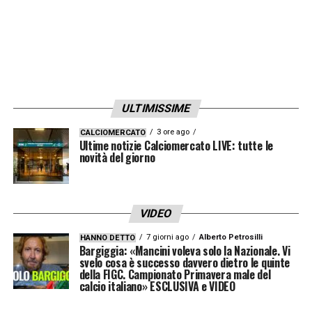
dubbio le caratteristiche e la qualità di
questo portiere, così come quelle di
Sommer
».
LE PAROLE DI MOURINHO E IL CONFRONTO
ULTIMISSIME
TRA L’INTER DEL TRIPLETE E QUESTA
–
«
Dovete chiederlo a lui. Io mi godo una
3 ore ago
CALCIOMERCATO
Ultime notizie Calciomercato LIVE: tutte le
squadra e ho la fortuna di aver fatto parte
novità del giorno
anche dell’altra di cui parlava. Sono sicuro
che non si possono fare mai i paragoni tra le
VIDEO
squadre di due generazioni diverse, sono
7 giorni ago
Alberto Petrosilli
HANNO DETTO
passati 16 anni. Sono convinto che sia l’Inter
Bargiggia: «Mancini voleva solo la Nazionale. Vi
svelo cosa è successo davvero dietro le quinte
del 2010 che questa portano un sacco di
della FIGC. Campionato Primavera male del
calcio italiano» ESCLUSIVA e VIDEO
gioia ai nostri tifosi, alla fine questa è la
cosa più importante. Parliamo di cosa