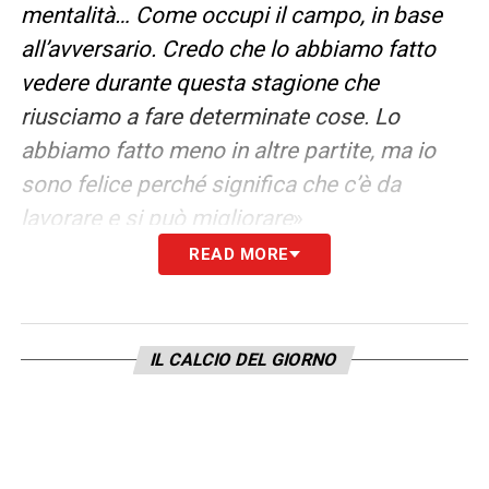
mentalità… Come occupi il campo, in base
all’avversario. Credo che lo abbiamo fatto
vedere durante questa stagione che
riusciamo a fare determinate cose. Lo
abbiamo fatto meno in altre partite, ma io
sono felice perché significa che c’è da
lavorare e si può migliorare
»
READ MORE
JOSEP MARTINEZ PRONTO AD ESSERE IL
TITOLARE DEL PROSSIMO ANNO?
– «
Lo
era già prima, vale lo stesso per Sommer e
IL CALCIO DEL GIORNO
Di Gennaro, abbiamo 3 portieri che sono
l’anima di questo gruppo. Vale anche per
quei ragazzi che salgono dall’U23 o dalla
Primavera. Noi non abbiamo mai messo in