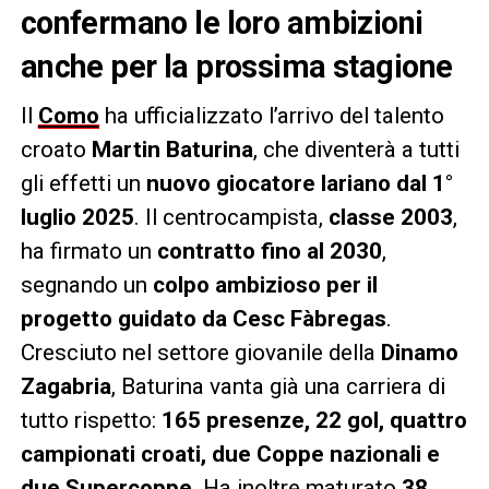
confermano le loro ambizioni
anche per la prossima stagione
Il
Como
ha ufficializzato l’arrivo del talento
croato
Martin Baturina
, che diventerà a tutti
gli effetti un
nuovo giocatore lariano dal 1°
luglio 2025
. Il centrocampista,
classe 2003
,
ha firmato un
contratto fino al 2030
,
segnando un
colpo ambizioso per il
progetto guidato da Cesc Fàbregas
.
Cresciuto nel settore giovanile della
Dinamo
Zagabria
, Baturina vanta già una carriera di
tutto rispetto:
165 presenze, 22 gol, quattro
campionati croati, due Coppe nazionali e
due Supercoppe
. Ha inoltre maturato
38