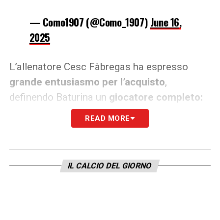
— Como1907 (@Como_1907)
June 16,
2025
L’allenatore Cesc Fàbregas ha espresso
grande entusiasmo per l’acquisto
,
definendo Baturina un
giocatore completo:
tecnico, intelligente, forte nei contrasti e
READ MORE
capace di incidere nei momenti decisivi
.
Nell’ultima stagione con la Dinamo, il croato
ha aggiunto al suo curriculum
quattro gol e
IL CALCIO DEL GIORNO
otto assist
, ribadendo il suo ruolo chiave nel
cuore del gioco. Anche lo stesso Baturina si
è detto
entusiasta della nuova avventura
:
ha sottolineato
l’ambizione del progetto