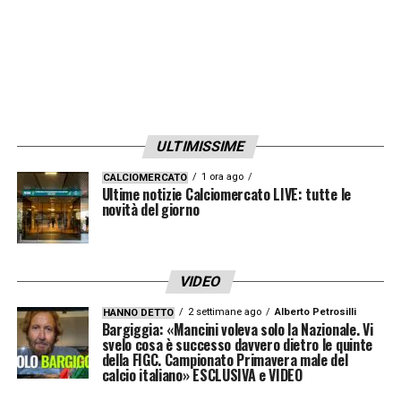
Como e la bellezza della città
, dichiarandosi
pronto a iniziare un nuovo capitolo della sua
carriera in Serie A. Il suo arrivo rafforza
ulteriormente la squadra comasca, che
continua a costruire una rosa competitiva
ULTIMISSIME
con profili giovani e di qualità.
1 ora ago
CALCIOMERCATO
Ultime notizie Calciomercato LIVE: tutte le
novità del giorno
LA PLAYLIST DELLE NOSTRE TOP NEWS
VIDEO
2 settimane ago
Alberto Petrosilli
HANNO DETTO
Bargiggia: «Mancini voleva solo la Nazionale. Vi
svelo cosa è successo davvero dietro le quinte
della FIGC. Campionato Primavera male del
calcio italiano» ESCLUSIVA e VIDEO