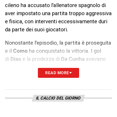
cileno ha accusato l’allenatore spagnolo di
aver impostato una partita troppo aggressiva
e fisica, con interventi eccessivamente duri
da parte dei suoi giocatori.
Nonostante l’episodio, la partita è proseguita
e il
Como
ha conquistato la vittoria. I gol
di
Diao
e la prodezza di
Da Cunha
avevano
portato in vantaggio i lariani,
READ MORE
ma
Isco
e
Firpo
avevano riportato la gara in
parità. A decidere l’incontro, il gol in pieno
recupero di
Azon
, che ha fissato il risultato
IL CALCIO DEL GIORNO
sul 3-2. Un esito sportivo che, purtroppo, è
passato in secondo piano rispetto alla rissa
che ha macchiato l’amichevole.