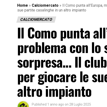
Home
»
Calciomercato
»
Il Como punta all’Europa, m
sue partite casalinghe in un altro impianto
CALCIOMERCATO
Il Como punta all
problema con lo s
sorpresa… Il club
per giocare le su
altro impianto
Published
1 anno ago
on
28 Luglio 2025