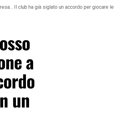
esa… Il club ha già siglato un accordo per giocare le
rosso
one a
ccordo
in un