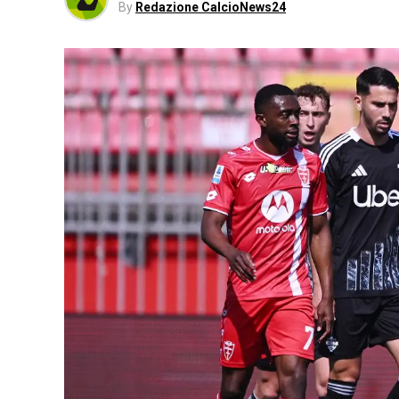
By
Redazione CalcioNews24