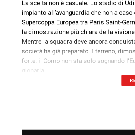
La scelta non è casuale. Lo stadio di Udin
impianto all’avanguardia che non a caso 
Supercoppa Europea tra Paris Saint-Ger
la dimostrazione più chiara della vision
Mentre la squadra deve ancora conquistare
società ha già preparato il terreno, dim
forte: il Como non sta solo sognando l’E
giocarla.
R
LA PLAYLIST DELLE NOSTRE TOP NEW