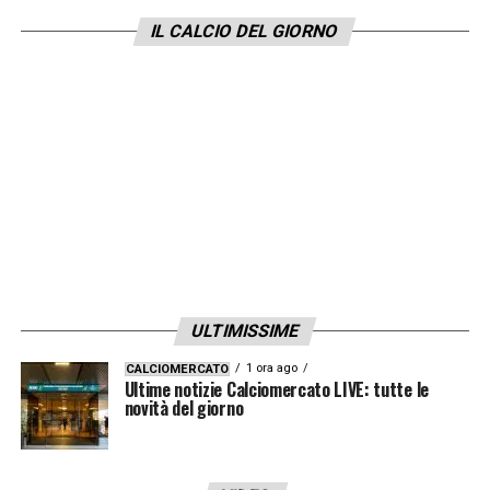
foto e autografi.
A causa del divieto di
IL CALCIO DEL GIORNO
trasferta imposto per motivi di sicurezza, i
tifosi non avevano potuto assistere alla
partita a Monza. Ora l’attenzione si sposta
alla prossima sfida casalinga contro il
Torino, con il Sinigaglia vicino al tutto
esaurito
LA PLAYLIST DELLE NOSTRE TOP NEWS
ULTIMISSIME
1 ora ago
CALCIOMERCATO
Ultime notizie Calciomercato LIVE: tutte le
novità del giorno