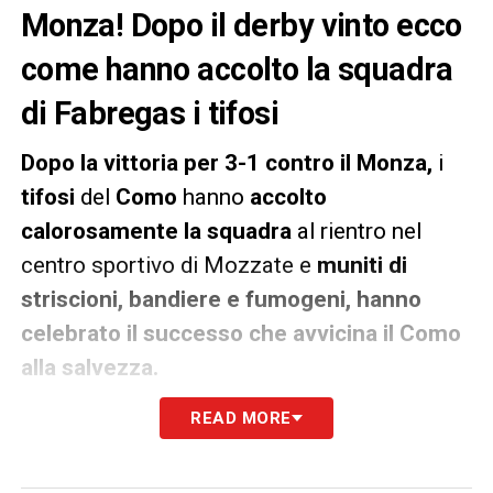
Monza! Dopo il derby vinto ecco
come hanno accolto la squadra
di Fabregas i tifosi
Dopo la vittoria per 3-1 contro il Monza,
i
tifosi
del
Como
hanno
accolto
calorosamente la squadra
al rientro nel
centro sportivo di Mozzate e
muniti di
striscioni, bandiere e fumogeni, hanno
celebrato il successo che avvicina il Como
alla salvezza.
READ MORE
I giocatori, apprezzando il sostegno, sono
scesi dal pullman per
ringraziare
personalmente i sostenitori, concedendo