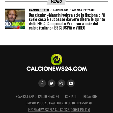
VIDEO
5 giorni ago
Alberto Petrosilli
HANNO DETTO
Bargiggia: «Mancini voleva solo la Nazionale. Vi
svelo cosa è successo davvero dietro le quinte
della FIGC. Campionato Primavera male del
calcio italiano» ESCLUSIVA e VIDEO
SCARICA L’APP DI CALCIO NEWS 24
CONTATTI
REDAZIONE
PRIVACY POLICY E TRATTAMENTO DEI DATI PERSONALI
INFORMATIVA ESTESA SUI COOKIE (COOKIE POLICY)