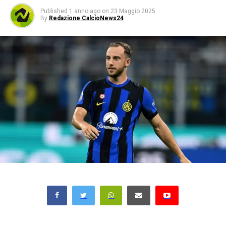
Published
1 anno ago
on
23 Maggio 2025
By
Redazione CalcioNews24