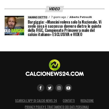
VIDEO
7 giorni ago
Alberto Petrosilli
HANNO DETTO
Bargiggia: «Mancini voleva solo la Nazionale. Vi
svelo cosa è successo davvero dietro le quinte
della FIGC. Campionato Primavera male del
calcio italiano» ESCLUSIVA e VIDEO
SCARICA L’APP DI CALCIO NEWS 24
CONTATTI
REDAZIONE
PRIVACY POLICY E TRATTAMENTO DEI DATI PERSONALI