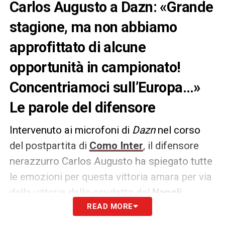
Carlos Augusto a Dazn: «Grande
stagione, ma non abbiamo
approfittato di alcune
opportunità in campionato!
Concentriamoci sull’Europa…»
Le parole del difensore
Intervenuto ai microfoni di
Dazn
nel corso
del postpartita di
Como Inter
, il difensore
nerazzurro Carlos Augusto ha spiegato tutte
le emozioni per questa vittoria amara per via
della vittoria dello scudetto del
Napoli
.
READ MORE
LE PAROLE
– «
E’ stata una stagione lunga,