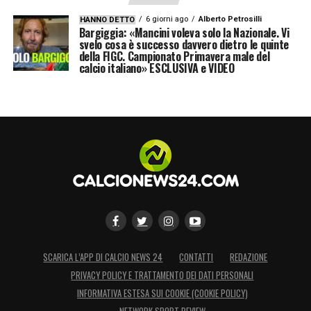
6 giorni ago
Alberto Petrosilli
HANNO DETTO
Bargiggia: «Mancini voleva solo la Nazionale. Vi
svelo cosa è successo davvero dietro le quinte
della FIGC. Campionato Primavera male del
calcio italiano» ESCLUSIVA e VIDEO
SCARICA L’APP DI CALCIO NEWS 24
CONTATTI
REDAZIONE
PRIVACY POLICY E TRATTAMENTO DEI DATI PERSONALI
INFORMATIVA ESTESA SUI COOKIE (COOKIE POLICY)