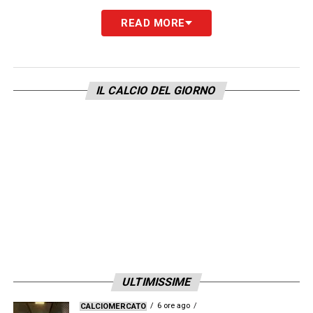
scelta del nuovo allenatore e del direttore
READ MORE
sportivo saranno i primi banchi di prova per
Comolli, che avrà il compito di guidare la
Juventus verso una nuova era.
IL CALCIO DEL GIORNO
LA PLAYLIST DELLE NOSTRE TOP NEWS
ULTIMISSIME
6 ore ago
CALCIOMERCATO