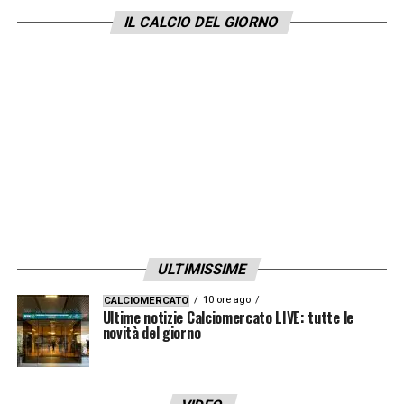
È doloroso, 24 ore fanno la differenza. A
IL CALCIO DEL GIORNO
volte leggo commenti completamente
ignoranti sull’argomento. La gente dice che
in Inghilterra si gioca ogni tre giorni, ma non
è vero: giochi tre, tre, quattro. Questo ritmo
può causare infortuni e non ci sono recuperi
completi. C’è un molta ignoranza al riguardo.
Ripensate all’anno scorso e ditemi quante
squadre hanno giocato tre partite di fila ogni
tre giorni. Io non me ne ricordo. Non è
ULTIMISSIME
normale, la normalità è da tre a quattro
10 ore ago
CALCIOMERCATO
giorni. Camminiamo sul filo spinato e il
Ultime notizie Calciomercato LIVE: tutte le
novità del giorno
Braga lo ha fatto benissimo, grazie al gruppo
che ho, con giocatori di grande carattere».