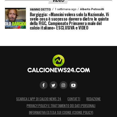
VIDEO
LA PLAYLIST DELLE NOSTRE TOP NEWS
1 settimana ago
Alberto Petrosilli
HANNO DETTO
Bargiggia: «Mancini voleva solo la Nazionale. Vi
svelo cosa è successo davvero dietro le quinte
della FIGC. Campionato Primavera male del
calcio italiano» ESCLUSIVA e VIDEO
SCARICA L’APP DI CALCIO NEWS 24
CONTATTI
REDAZIONE
PRIVACY POLICY E TRATTAMENTO DEI DATI PERSONALI
INFORMATIVA ESTESA SUI COOKIE (COOKIE POLICY)