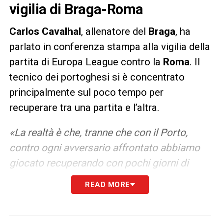
vigilia di Braga-Roma
Carlos Cavalhal
, allenatore del
Braga
, ha
parlato in conferenza stampa alla vigilia della
partita di Europa League contro la
Roma
. Il
tecnico dei portoghesi si è concentrato
principalmente sul poco tempo per
recuperare tra una partita e l’altra.
«La realtà è che, tranne che con il Porto,
contro ogni avversario affrontato abbiamo
giocato recuperando con pochi giorni di
pausa. Si giocano due o tre partite di
READ MORE
seguito, e poi arriva la quarta, quinta, sesta,
settima e così via. I giocatori sono in deficit.