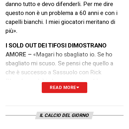
danno tutto e devo difenderli. Per me dire
questo non è un problema a 60 anni e con i
capelli bianchi. I miei giocatori meritano di
più».
I SOLD OUT DEI TIFOSI DIMOSTRANO
AMORE –
«Magari ho sbagliato io. Se ho
sbagliato mi scuso. Se pensi che quello a
che è successo a Sassuolo con Rick
(Karsdorp ndr.) io ho esagerato ed è un
READ MORE
esempio in cui dico mea culpa e tu hai
ragione. L’anno scorso i bambini giocavano
in un campo di plastica. Qual è stato l’ultimo
IL CALCIO DEL GIORNO
anno in cui la Roma aveva bisogno di fare
bambini? Quando ci stava Capello non mi