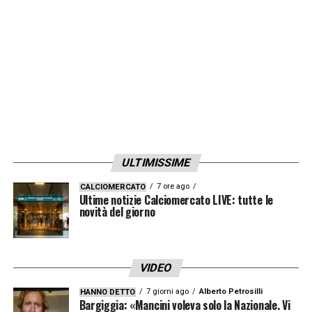
ULTIMISSIME
7 ore ago
CALCIOMERCATO
Ultime notizie Calciomercato LIVE: tutte le
novità del giorno
VIDEO
7 giorni ago
Alberto Petrosilli
HANNO DETTO
Bargiggia: «Mancini voleva solo la Nazionale. Vi