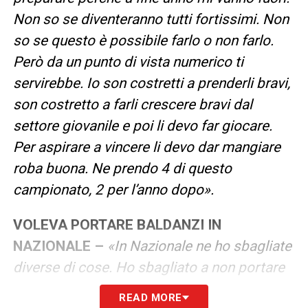
Non so se diventeranno tutti fortissimi. Non
so se questo è possibile farlo o non farlo.
Però da un punto di vista numerico ti
servirebbe. Io son costretti a prenderli bravi,
son costretto a farli crescere bravi dal
settore giovanile e poi li devo far giocare.
Per aspirare a vincere li devo dar mangiare
roba buona. Ne prendo 4 di questo
campionato, 2 per l’anno dopo».
VOLEVA PORTARE BALDANZI IN
NAZIONALE –
«In Nazionale ne ho sbagliate
diverse di cose. Ho sbagliato a non portare
nessuno di Serie B o C per creare questo
READ MORE