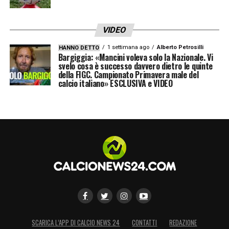
VIDEO
1 settimana ago
Alberto Petrosilli
HANNO DETTO
Bargiggia: «Mancini voleva solo la Nazionale. Vi
svelo cosa è successo davvero dietro le quinte
della FIGC. Campionato Primavera male del
calcio italiano» ESCLUSIVA e VIDEO
SCARICA L’APP DI CALCIO NEWS 24
CONTATTI
REDAZIONE