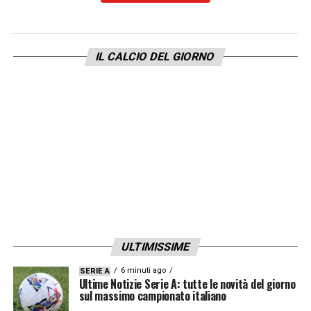
discorso. Baldanzi arriverà, il giudizio più
severo deve essere il nostro. Gli si legge in
faccia che lui lotta in campo, ha voglia di
IL CALCIO DEL GIORNO
giocare, non ha presunzione. Spero trovi le
persone che lo fanno giocare perché
diventerà un grande calciatore».
LEGGI LE PAROLE INTEGRALI DI SPALLETTI
SU JUVENTUSNEWS24
LA PLAYLIST DELLE NOSTRE TOP NEWS
ULTIMISSIME
6 minuti ago
SERIE A
Ultime Notizie Serie A: tutte le novità del giorno
sul massimo campionato italiano