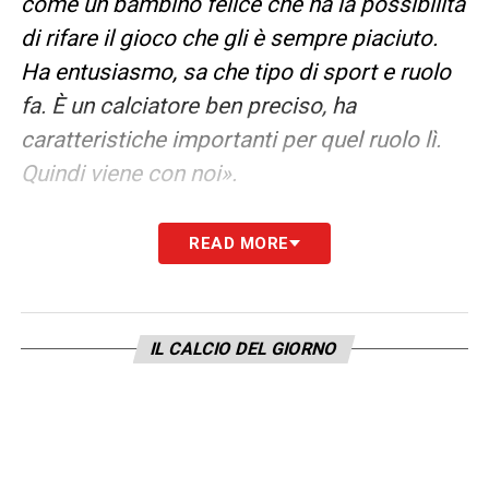
come un bambino felice che ha la possibilità
di rifare il gioco che gli è sempre piaciuto.
Ha entusiasmo, sa che tipo di sport e ruolo
fa. È un calciatore ben preciso, ha
caratteristiche importanti per quel ruolo lì.
Quindi viene con noi».
CENE CON GASPERINI –
«Io sto bene con
READ MORE
tutti, con molti di questo campionato qui. Io
sto quasi bene con tutti. Mi ha sempre
messo curiosità: è il modo di fare, di
IL CALCIO DEL GIORNO
ragionare, di praticare un mestiere a fare la
differenza. Da uno come lui c’è da imparare,
è un marchio di fabbrica il Gasp-brand.
Quanti ho sentito dire ‘Fanno come