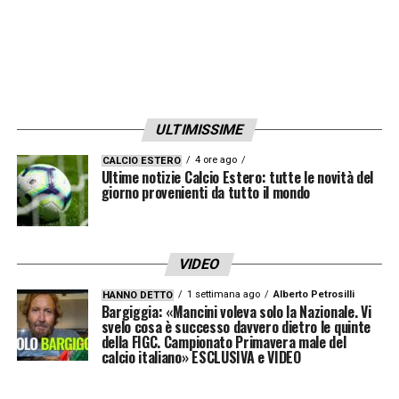
l’Atalanta’. Lui già quando era all’inizio, a
Crotone, era meno rigido ma andava già a
difesa alta, andava a prenderti fino fuori
dalla porta di casa tua. Riesce a incuterlo a
tutti quelli che ha allenato. Tutti i suoi ex
ULTIMISSIME
calciatori che ora fanno gli allenatori
4 ore ago
CALCIO ESTERO
giocano tutti come lui: Palladino, Juric,
Ultime notizie Calcio Estero: tutte le novità del
giorno provenienti da tutto il mondo
Bocchetti, Modesto. Guarda la Roma attuale:
calciatori trasformati da un punto di vista di
mentalità, sono calciatori totali. Ti sgama se
VIDEO
hai dei difetti, ti mette in superficie tue non
1 settimana ago
Alberto Petrosilli
HANNO DETTO
Bargiggia: «Mancini voleva solo la Nazionale. Vi
completezze e debolezze. Mancini ora fa gol
svelo cosa è successo davvero dietro le quinte
da tutte le parti, chiunque della squadra è
della FIGC. Campionato Primavera male del
calcio italiano» ESCLUSIVA e VIDEO
disponibile a sapersi comportare in
qualsiasi posizione di campo si viene a