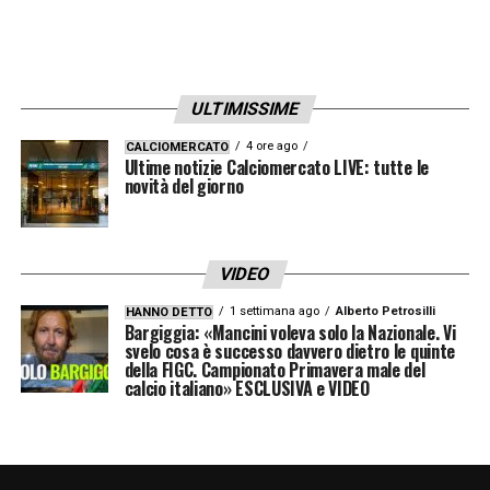
Questo è un aspetto che sappiamo che
dobbiamo migliorare. Con la Salernitana
siamo andati in vantaggio ed abbiamo avuto
occasioni per andare sul 2-0. Questo è
ULTIMISSIME
l’aspetto che ci è mancato stasera e che
4 ore ago
CALCIOMERCATO
Ultime notizie Calciomercato LIVE: tutte le
dobbiamo migliorare».
novità del giorno
LA PLAYLIST DELLE NOSTRE TOP NEWS
VIDEO
1 settimana ago
Alberto Petrosilli
HANNO DETTO
Bargiggia: «Mancini voleva solo la Nazionale. Vi
svelo cosa è successo davvero dietro le quinte
della FIGC. Campionato Primavera male del
calcio italiano» ESCLUSIVA e VIDEO