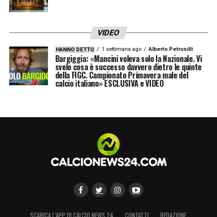
VIDEO
1 settimana ago
Alberto Petrosilli
HANNO DETTO
Bargiggia: «Mancini voleva solo la Nazionale. Vi
svelo cosa è successo davvero dietro le quinte
della FIGC. Campionato Primavera male del
calcio italiano» ESCLUSIVA e VIDEO
SCARICA L’APP DI CALCIO NEWS 24
CONTATTI
REDAZIONE