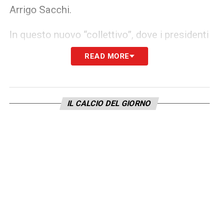
Arrigo Sacchi.
In questo nuovo “collettivo”, dove i presidenti
federali dovranno «far quadrato», Mei vuole
READ MORE
essere protagonista. La sua candidatura alla
Giunta, spiega, è una conseguenza logica di
questa visione e un dovere verso l’atletica,
IL CALCIO DEL GIORNO
sport che per peso e prestigio “merita” di
avere un ruolo centrale nella costruzione del
nuovo corso. Un passo avanti coraggioso
per un futuro del CONI all’insegna della
coralità.
LA PLAYLIST DELLE NOSTRE TOP NEWS