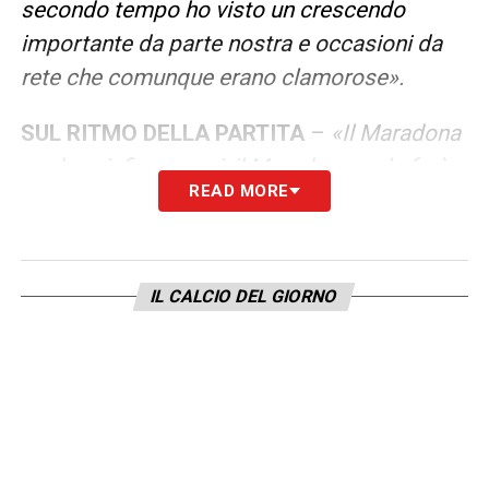
secondo tempo ho visto un crescendo
importante da parte nostra e occasioni da
rete che comunque erano clamorose».
SUL RITMO DELLA PARTITA
–
«Il Maradona
se deve infiammarsi, il Maradona ce la farà
READ MORE
infiammare. Questo è un importante inciso.
Non ce la mettiamo tutta oppure ce la
stiamo mettendo tutta? Ci riusciremo o non
IL CALCIO DEL GIORNO
ci riusciremo?»
.
LA PLAYLIST DELLE NOSTRE TOP NEWS