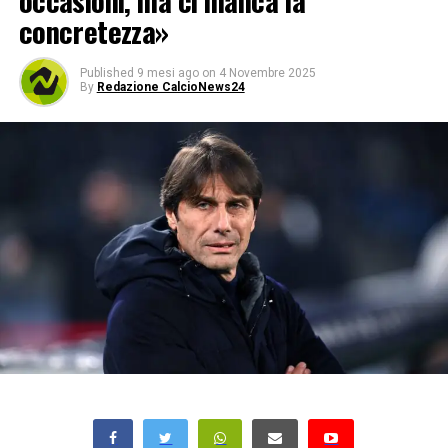
occasioni, ma ci manca la
concretezza»
Published
9 mesi ago
on
4 Novembre 2025
By
Redazione CalcioNews24